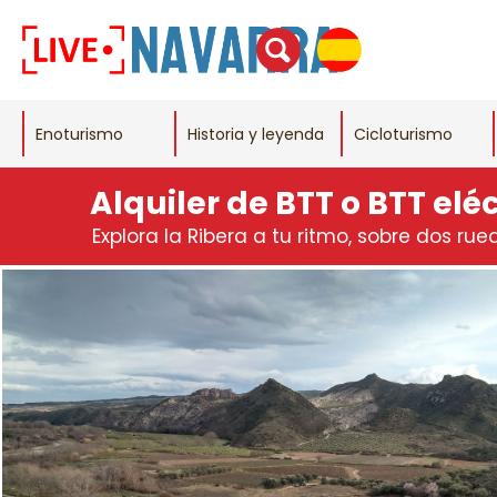
Enoturismo
Historia y leyenda
Cicloturismo
Alquiler de BTT o BTT elé
Explora la Ribera a tu ritmo, sobre dos rue