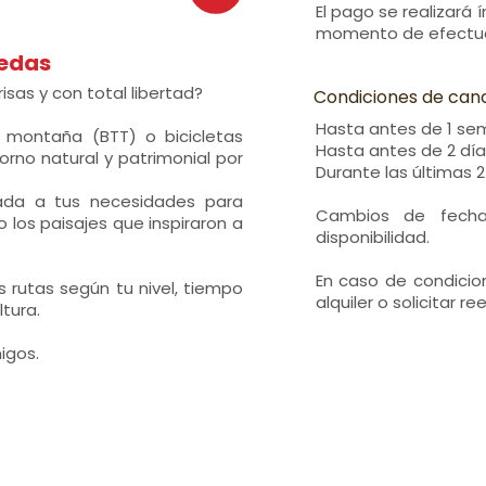
El pago se realizará
momento de efectuar
uedas
risas y con total libertad?
Condiciones de can
Hasta antes de 1 sem
e montaña (BTT) o bicicletas
Hasta antes de 2 día
orno natural y patrimonial por
Durante las últimas 
tada a tus necesidades para
Cambios de fecha
 los paisajes que inspiraron a
disponibilidad.
En caso de condicio
 rutas según tu nivel, tiempo
alquiler o solicitar r
ltura.
igos.