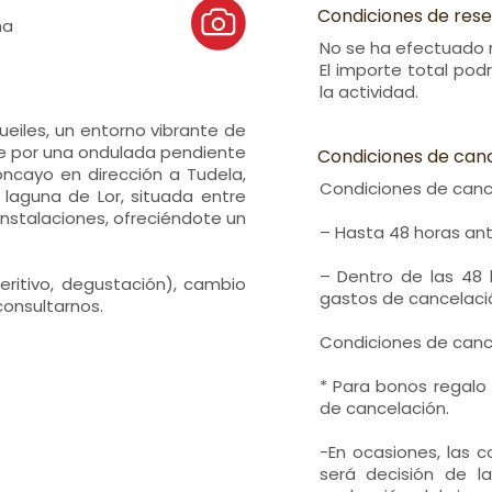
Condiciones de res
ña
No se ha efectuado n
El importe total pod
la actividad.
ueiles, un entorno vibrante de
e por una ondulada pendiente
Condiciones de can
ncayo en dirección a Tudela,
Condiciones de canc
laguna de Lor, situada entre
instalaciones, ofreciéndote un
– Hasta 48 horas ant
– Dentro de las 48 
peritivo, degustación), cambio
gastos de cancelaci
consultarnos.
Condiciones de canc
* Para bonos regalo
de cancelación.
-En ocasiones, las 
será decisión de l