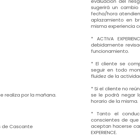
evaluación del ries
sugerirá un cambio 
fecha/hora atendiend
aplazamiento en br
misma experiencia co
* ACTIVA EXPERIEN
debidamente revisa
funcionamiento.
* El cliente se com
seguir en todo mome
fluidez de la activida
* Si el cliente no re
e realiza por la mañana.
se le podrá negar la
horario de la misma.
* Tanto el conduc
conscientes de que 
aceptan hacerse car
es de Cascante
EXPERIENCE.