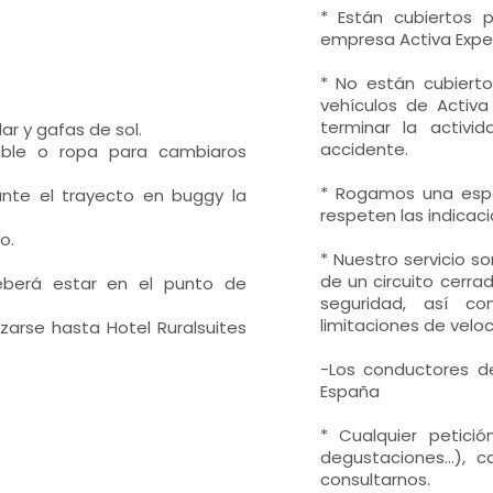
* Están cubiertos 
empresa Activa Exper
* No están cubierto
vehículos de Activa
terminar la activi
r y gafas de sol.
accidente.
able o ropa para cambiaros
* Rogamos una espe
ante el trayecto en buggy la
respeten las indicac
o.
* Nuestro servicio s
de un circuito cerra
eberá estar en el punto de
seguridad, así com
limitaciones de veloc
zarse hasta Hotel Ruralsuites
-Los conductores de
España
* Cualquier petición
degustaciones...),
consultarnos.