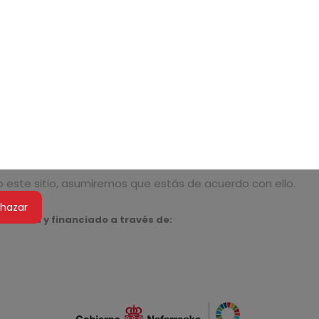
do este sitio, asumiremos que estás de acuerdo con ello.
hazar
Navarra y financiado a través de: