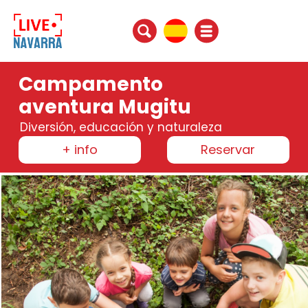
Campamento
aventura Mugitu
Diversión, educación y naturaleza
+ info
Reservar