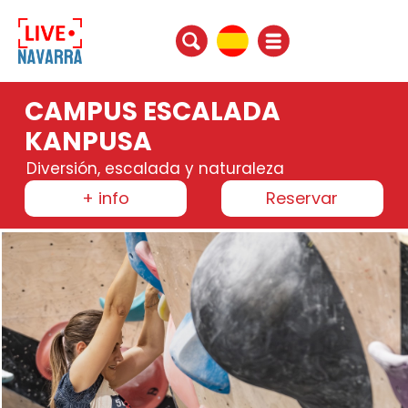
CAMPUS ESCALADA
KANPUSA
Diversión, escalada y naturaleza
+ info
Reservar