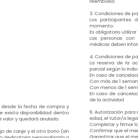
reembolso.
3. Condiciones de par
Los participantes 
momento.
Es obligatorio utiliz
Las personas con 
médicas deben inform
4. Condiciones de pa
La reserva de la ac
parcial según lo ind
En caso de cancelaci
Con más de 1 semana
Con menos de 1 sema
En caso de cancelaci
de la actividad
s desde la fecha de compra y
6. Autorización par
 exista disponibilidad dentro
edad, el tutor/a lega
 valor y quedará anulado.
Completar y firmar la
Confirmar que el men
go de canje y el otro bono (sin
Garantizar que el men
a dedicatoria personalizada a