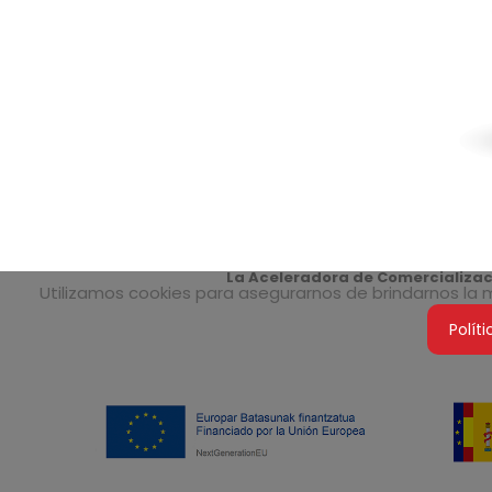
La Aceleradora de Comercializaci
Utilizamos cookies para asegurarnos de brindarnos la me
Polít