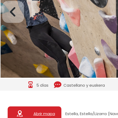
5 días
Castellano y euskera
Abrir mapa
Estella, Estella/Lizarra (Na