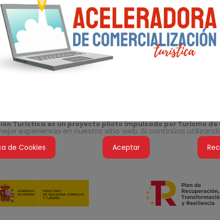
ón Turística es un proyecto piloto impulsado por Turismo de 
jor experiencia en nuestro sitio web. Si continúas utilizan
ica de Cookies
Aceptar
Rec