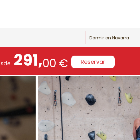
Dormir en Navarra
291,
00 €
Reservar
esde