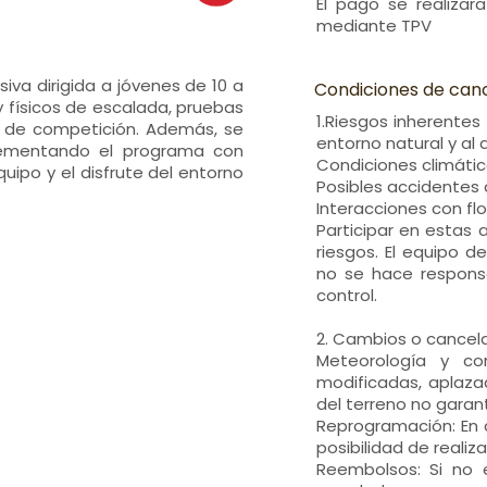
El pago se realizar
mediante TPV
iva dirigida a jóvenes de 10 a
Condiciones de can
 físicos de escalada, pruebas
1.Riesgos inherentes
s de competición. Además, se
entorno natural y al 
mplementando el programa con
Condiciones climática
ipo y el disfrute del entorno
Posibles accidentes d
Interacciones con flo
Participar en estas
riesgos. El equipo d
no se hace respons
control.
2. Cambios o cancel
Meteorología y co
modificadas, aplaza
del terreno no garant
Reprogramación: En 
posibilidad de realiza
Reembolsos: Si no e