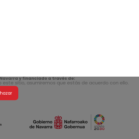
Navarra y financiado a través de:
do este sitio, asumiremos que estás de acuerdo con ello.
hazar