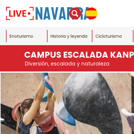
Enoturismo
Historia y leyenda
Cicloturismo
CAMPUS ESCALADA KAN
Diversión, escalada y naturaleza