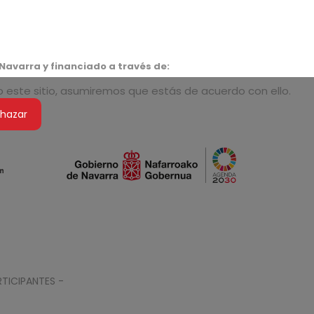
Navarra y financiado a través de:
do este sitio, asumiremos que estás de acuerdo con ello.
hazar
TICIPANTES -