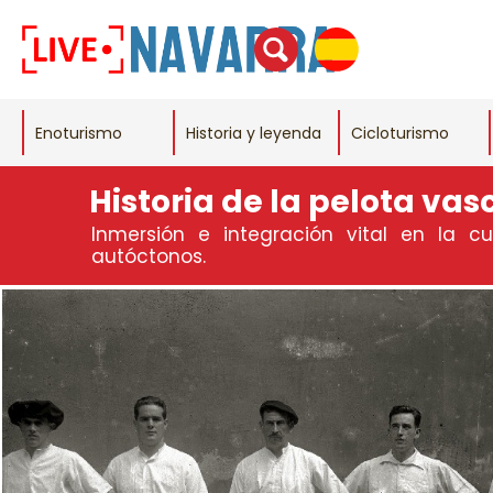
Enoturismo
Historia y leyenda
Cicloturismo
Historia de la pelota vas
Inmersión e integración vital en la c
autóctonos.