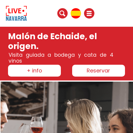
Malón de Echaide, el
origen.
Visita guiada a bodega y cata de 4
vinos
+ info
Reservar