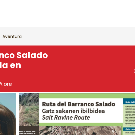
Aventura
anco Salado
da en
Alore