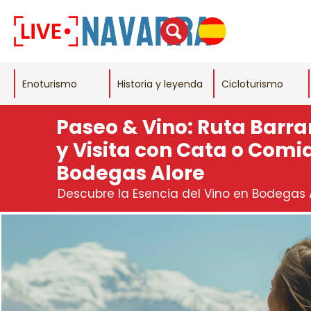
Enoturismo
Historia y leyenda
Cicloturismo
Paseo & Vino: Ruta Barr
y Visita con Cata o Comi
Bodegas Alore
Descubre la Esencia del Vino en Bodegas 