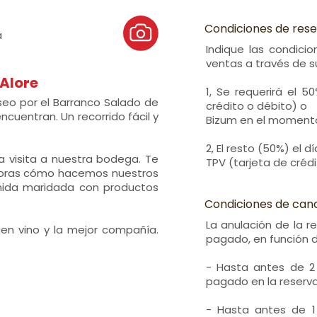
Condiciones de res
a
Indique las condici
ventas a través de 
 Alore
1, Se requerirá el 5
eo por el Barranco Salado de
crédito o débito) o
encuentran. Un recorrido fácil y
Bizum en el momento 
2, El resto (50%) el d
 visita a nuestra bodega. Te
TPV (tarjeta de crédi
ubras cómo hacemos nuestros
omida maridada con productos
Condiciones de can
La anulación de la r
uen vino y la mejor compañía.
pagado, en función 
- Hasta antes de 2
pagado en la reserva
- Hasta antes de 1