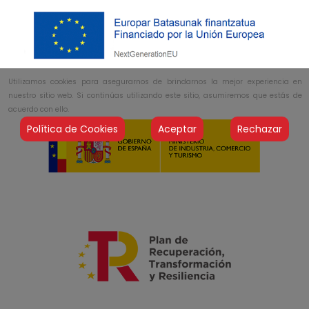
Utilizamos cookies para asegurarnos de brindarnos la mejor experiencia en
nuestro sitio web. Si continúas utilizando este sitio, asumiremos que estás de
acuerdo con ello.
Política de Cookies
Aceptar
Rechazar