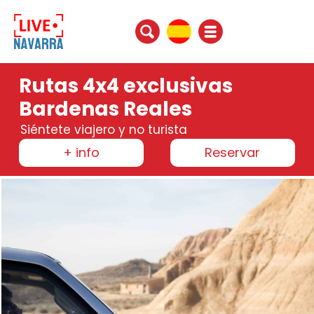
Rutas 4x4 exclusivas
Bardenas Reales
Siéntete viajero y no turista
+ info
Reservar