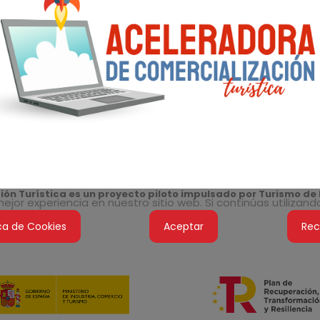
ón Turística es un proyecto piloto impulsado por Turismo de 
jor experiencia en nuestro sitio web. Si continúas utilizan
ica de Cookies
Aceptar
Rec