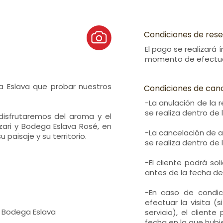
Condiciones de res
El pago se realizará
momento de efectuar
 Eslava que probar nuestros
Condiciones de can
-La anulación de la 
se realiza dentro de la
isfrutaremos del aroma y el
ari y Bodega Eslava Rosé, en
-La cancelación de a
paisaje y su territorio.
se realiza dentro de la
-El cliente podrá so
antes de la fecha de 
-En caso de condic
efectuar la visita (
n Bodega Eslava
servicio), el client
fecha en la que hubie