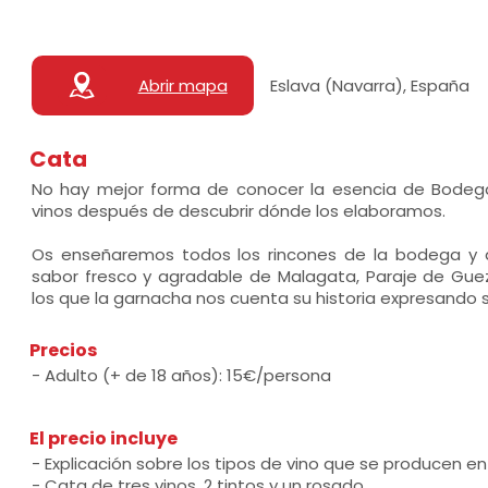
Abrir mapa
Eslava (Navarra), España
Cata
No hay mejor forma de conocer la esencia de Bodega
vinos después de descubrir dónde los elaboramos.
Os enseñaremos todos los rincones de la bodega y d
sabor fresco y agradable de Malagata, Paraje de Guez
los que la garnacha nos cuenta su historia expresando su 
Precios
- Adulto (+ de 18 años): 15€/persona
El precio incluye
- Explicación sobre los tipos de vino que se producen e
- Cata de tres vinos, 2 tintos y un rosado