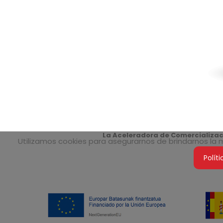
La Aceleradora de Comercializaci
Utilizamos cookies para asegurarnos de brindarnos la me
Polít