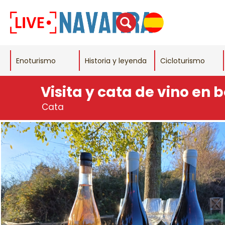
Enoturismo
Historia y leyenda
Cicloturismo
Visita y cata de vino en
Cata