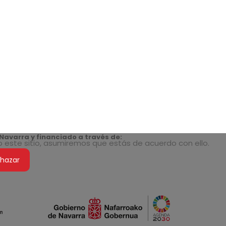
Navarra y financiado a través de:
do este sitio, asumiremos que estás de acuerdo con ello.
hazar