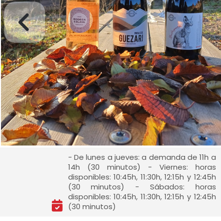
- De lunes a jueves: a demanda de 11h a
14h (30 minutos) - Viernes: horas
disponibles: 10:45h, 11:30h, 12:15h y 12:45h
(30 minutos) - Sábados: horas
disponibles: 10:45h, 11:30h, 12:15h y 12:45h
(30 minutos)