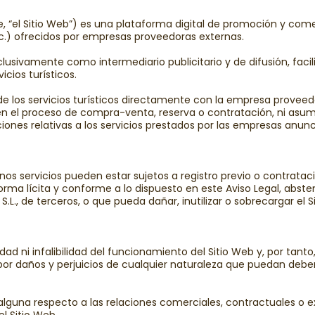
e, “el Sitio Web”) es una plataforma digital de promoción y com
tc.) ofrecidos por empresas proveedoras externas.
lusivamente como intermediario publicitario y de difusión, facili
cios turísticos.
 de los servicios turísticos directamente con la empresa proveed
ne en el proceso de compra-venta, reserva o contratación, ni asum
ones relativas a los servicios prestados por las empresas anunci
gunos servicios pueden estar sujetos a registro previo o contratac
forma lícita y conforme a lo dispuesto en este Aviso Legal, abst
.L., de terceros, o que pueda dañar, inutilizar o sobrecargar el S
nuidad ni infalibilidad del funcionamiento del Sitio Web y, por t
 por daños y perjuicios de cualquier naturaleza que puedan debers
alguna respecto a las relaciones comerciales, contractuales o e