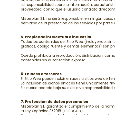
proveedoras de los servicios turísticos ofertados en e
La responsabilidad sobre la información, característi
proveedora, con la que el usuario contrata directa
Misterplan S.L. no será responsable, en ningún caso,
derivarse de la prestación de los servicios por part
5. Propiedad intelectual e industrial
Todos los contenidos del Sitio Web (incluyendo, sin c
gráficos, código fuente y demás elementos) son pro
Queda prohibida la reproducción, distribución, comun
contenidos sin autorización expresa.
6. Enlaces a terceros
El Sitio Web puede incluir enlaces a sitios web de te
La inclusión de dichos enlaces tiene únicamente fina
El usuario accede bajo su exclusiva responsabilidad a
7. Protección de datos personales
Misterplan S.L. garantiza el cumplimiento de la nor
la Ley Orgánica 3/2018 (LOPDGDD).