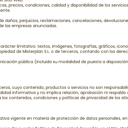
l Sitio Web.
cas, precios, condiciones, calidad y disponibilidad de los servic
mente.
 de daños, perjuicios, reclamaciones, cancelaciones, devolucione
e de las empresas anunciadas.
arácter limitativo: textos, imágenes, fotografías, gráficos, icon
piedad de Misterplan S.L. o de terceros, contando con los dere
icación pública (incluida su modalidad de puesta a disposición) 
rceros, cuyo contenido, productos o servicios no son responsabili
lidad informativa y no implica relación, aprobación ni respaldo a
 los contenidos, condiciones y políticas de privacidad de los siti
mativa vigente en materia de protección de datos personales, e