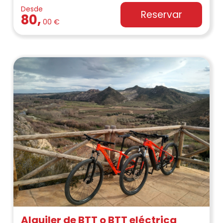
Desde
Reservar
80,
00 €
Alquiler de BTT o BTT eléctrica