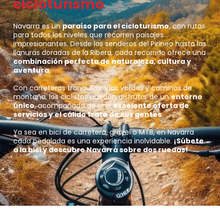
cicloturismo
Navarra es un
paraíso para el cicloturismo
, con rutas
para todos los niveles que recorren paisajes
impresionantes. Desde los senderos del Pirineo hasta las
llanuras doradas de la Ribera, cada recorrido ofrece una
combinación perfecta de naturaleza, cultura y
aventura
.
Con carreteras tranquilas, vías verdes y caminos de
montaña, los ciclistas pueden disfrutar de un
entorno
único
, acompañado de una
excelente oferta de
servicios y el cálido trato de sus gentes
.
Ya sea en bici de carretera, gravel o MTB, en Navarra
cada pedalada es una experiencia inolvidable.
¡Súbete
a la bici y descubre Navarra sobre dos ruedas!