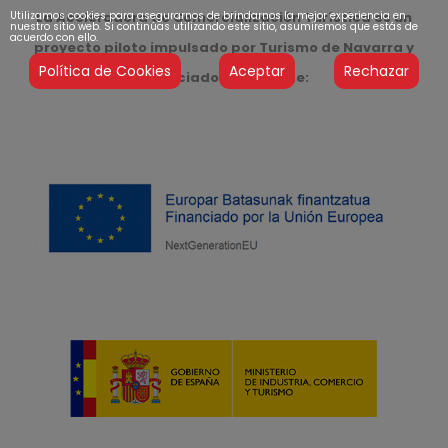
Utilizamos cookies para asegurarnos de brindarnos la mejor experiencia en
La Aceleradora de Comercialización Turística es un
nuestro sitio web. Si continúas utilizando este sitio, asumiremos que estás de
acuerdo con ello.
proyecto piloto impulsado por Turismo de Navarra y
Política de Cookies
Aceptar
Rechazar
financiado a través de: