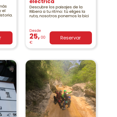
eléctrica
 más
Descubre los paisajes de la
 el
Ribera a tu ritmo: tú eliges la
storia.
ruta, nosotros ponemos la bici
Desde
25,
r
Reservar
00
€