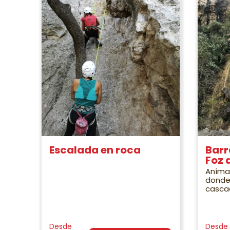
Escalada en roca
Barr
Foz 
Aníma
donde
casca
Desde
Desde