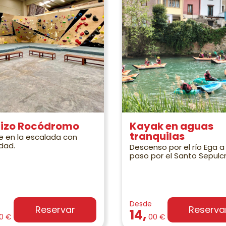
tizo Rocódromo
Kayak en aguas
tranquilas
te en la escalada con
dad.
Descenso por el río Ega a
paso por el Santo Sepulc
Desde
Reservar
Reserva
14,
0 €
00 €