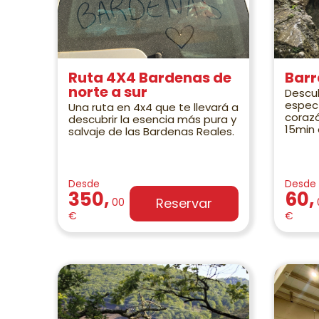
Ruta 4X4 Bardenas de
Barr
norte a sur
Descub
espect
Una ruta en 4x4 que te llevará a
corazó
descubrir la esencia más pura y
15min
salvaje de las Bardenas Reales.
Desde
Desde
350,
60,
Reservar
00
€
€