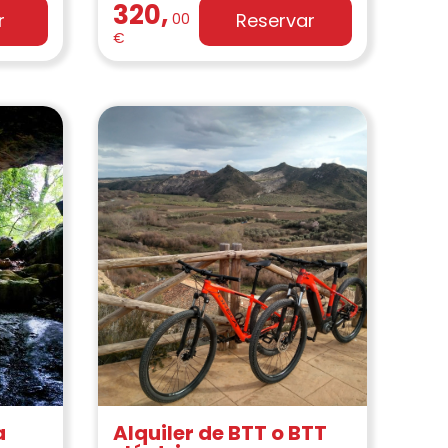
320,
r
Reservar
00
€
a
Alquiler de BTT o BTT