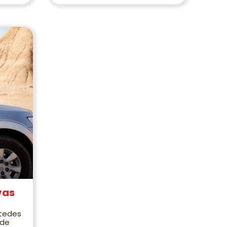
vas
tedes
 de