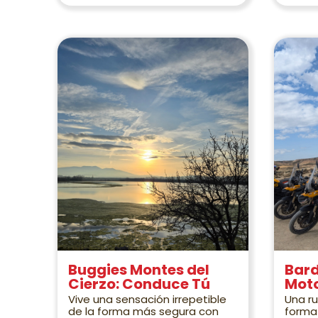
Buggies Montes del
Bard
Cierzo: Conduce Tú
Mot
Vive una sensación irrepetible
Una ru
de la forma más segura con
forma 