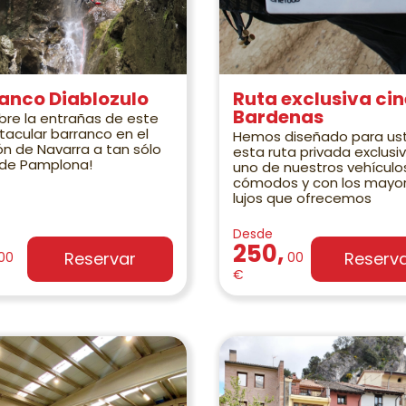
anco Diablozulo
Ruta exclusiva cin
Bardenas
re la entrañas de este
acular barranco en el
Hemos diseñado para us
n de Navarra a tan sólo
esta ruta privada exclusi
 de Pamplona!
uno de nuestros vehícul
cómodos y con los mayo
lujos que ofrecemos
Desde
250,
Reservar
Reserv
00
00
€