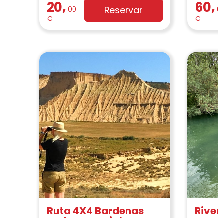
20,
60,
Reservar
00
€
€
Ruta 4X4 Bardenas
Rive