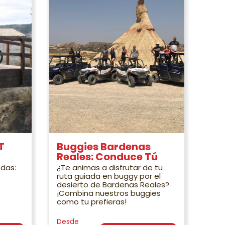
T
Buggies Bardenas
Reales: Conduce Tú
edas:
¿Te animas a disfrutar de tu
ruta guiada en buggy por el
desierto de Bardenas Reales?
¡Combina nuestros buggies
como tu prefieras!
Desde