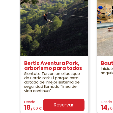
Bertiz Aventura Park,
Bau
arborismo para todos
Inícia
seguri
Sientete Tarzan en el bosque
de Bertiz Park. El parque esta
dotado del mejor sistema de
seguridad llamado "linea de
vida continua"
Desde
Desde
Reservar
18,
14,
00 €
0