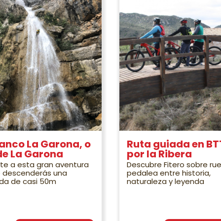
anco La Garona, o
Ruta guiada en BT
de La Garona
por la Ribera
te a esta gran aventura
Descubre Fitero sobre ru
 descenderás una
pedalea entre historia,
da de casi 50m
naturaleza y leyenda