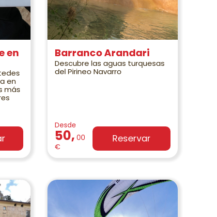
e en
Barranco Arandari
Descubre las aguas turquesas
del Pirineo Navarro
tedes
va en
os más
res
Desde
50,
ar
Reservar
00
€