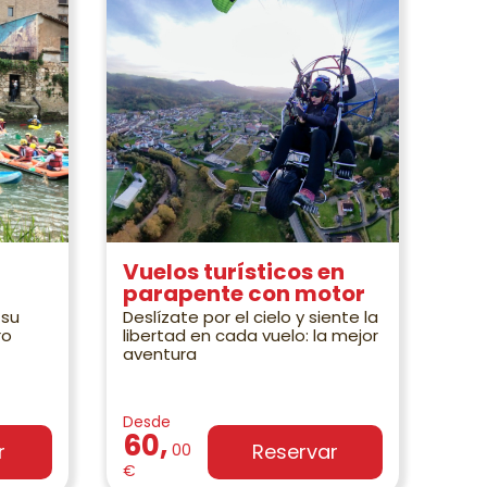
Vuelos turísticos en
parapente con motor
 su
Deslízate por el cielo y siente la
ro
libertad en cada vuelo: la mejor
aventura
Desde
60,
r
Reservar
00
€